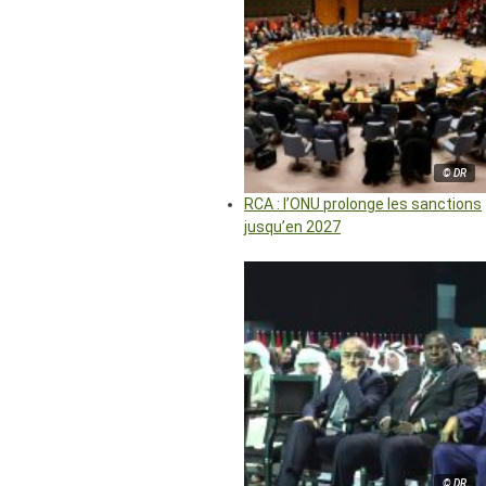
© DR
RCA : l’ONU prolonge les sanctions
jusqu’en 2027
© DR