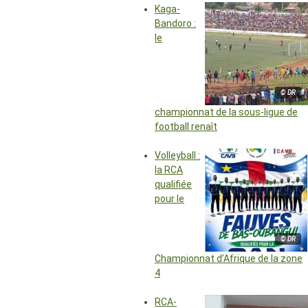
Kaga-
Bandoro :
le
© DR
championnat de la sous-ligue de
football renaît
Volleyball :
la RCA
qualifiée
pour le
© DR
Championnat d’Afrique de la zone
4
RCA-