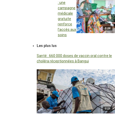
: une
campagne
médicale
gratuite
renforce
© DR
l’accès aux
soins
Les plus lus
Santé : 660 000 doses de vaccin oral contre le
choléra réceptionnées à Bangui
© DR