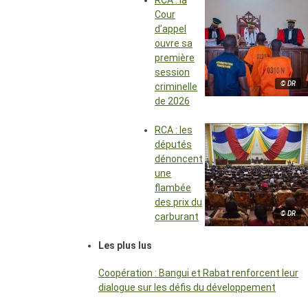
RCA : la
Cour
d’appel
ouvre sa
première
session
© DR
criminelle
de 2026
RCA : les
députés
dénoncent
une
flambée
des prix du
© DR
carburant
Les plus lus
Coopération : Bangui et Rabat renforcent leur
dialogue sur les défis du développement