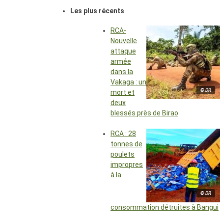
Les plus récents
RCA-
Nouvelle
attaque
armée
dans la
Vakaga : un
© DR
mort et
deux
blessés près de Birao
RCA : 28
tonnes de
poulets
impropres
à la
© DR
consommation détruites à Bangui