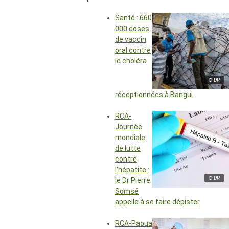
Santé : 660
000 doses
de vaccin
oral contre
le choléra
© DR
réceptionnées à Bangui
RCA-
Journée
mondiale
de lutte
contre
l’hépatite :
© DR
le Dr Pierre
Somsé
appelle à se faire dépister
RCA-Paoua