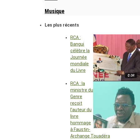
Musique
Les plus récents
RCA :
Bangui
célèbre la
Journée
mondiale
du Livre
© DR
RCA : la
ministre du
Genre
reçoit
l’auteur du
livre
hommage
à Faustin-
Archange Touadéra