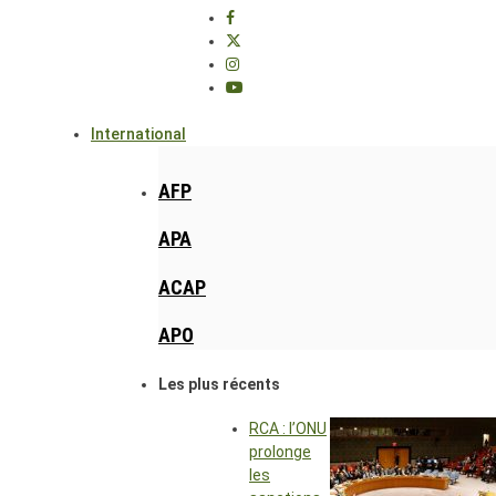
International
AFP
APA
ACAP
APO
Les plus récents
RCA : l’ONU
prolonge
les