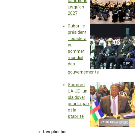
sanctions
jusqu’en
2027
© DR
Dubaï : le
président
Touadéra
au
sommet
mondial
des
© DR
gouvernements
Sommet
UA-UE : un
plaidoyer
pour la paix
et la
stabilité
Les plus lus