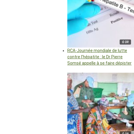
© DR
RCA-Journée mondiale de lutte
contre l’hépatite : le Dr Pierre
Somsé appelle à se faire dépister
© DR