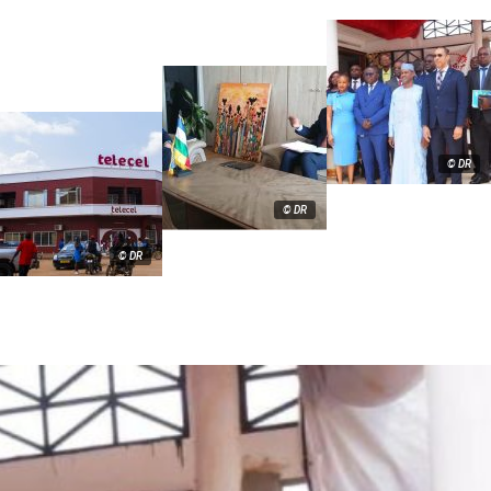
© DR
© DR
© DR