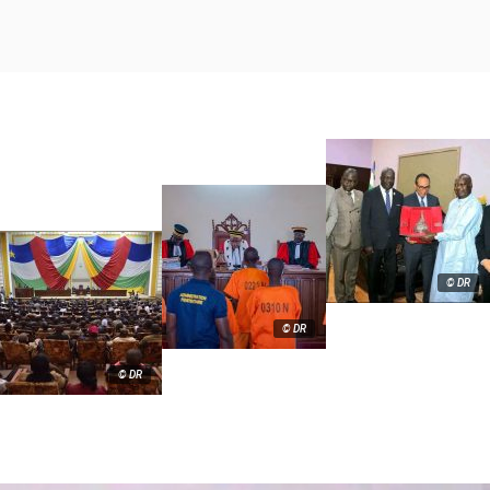
© DR
© DR
© DR