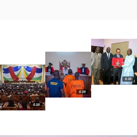
© DR
© DR
© DR