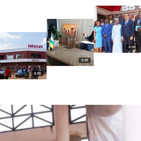
© DR
© DR
© DR