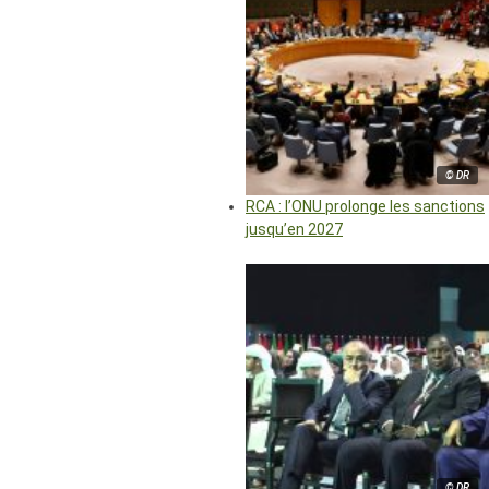
© DR
RCA : l’ONU prolonge les sanctions
jusqu’en 2027
© DR