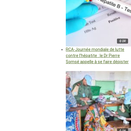
© DR
RCA-Journée mondiale de lutte
contre l’hépatite : le Dr Pierre
Somsé appelle à se faire dépister
© DR