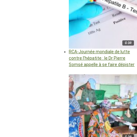
© DR
RCA-Journée mondiale de lutte
contre l’hépatite : le Dr Pierre
Somsé appelle à se faire dépister
© DR