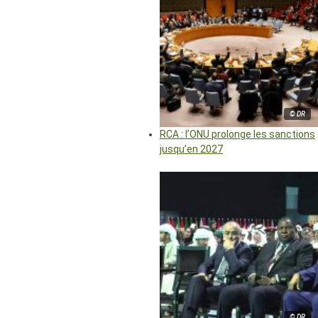
© DR
RCA : l’ONU prolonge les sanctions
jusqu’en 2027
© DR