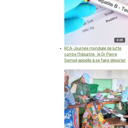
© DR
RCA-Journée mondiale de lutte
contre l’hépatite : le Dr Pierre
Somsé appelle à se faire dépister
© DR