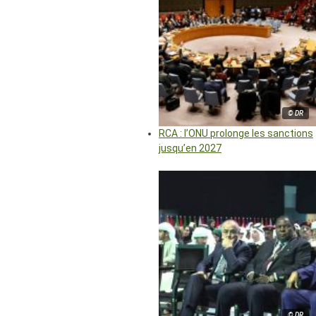
© DR
RCA : l’ONU prolonge les sanctions
jusqu’en 2027
© DR