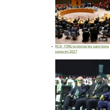
© DR
RCA : l’ONU prolonge les sanctions
jusqu’en 2027
© DR