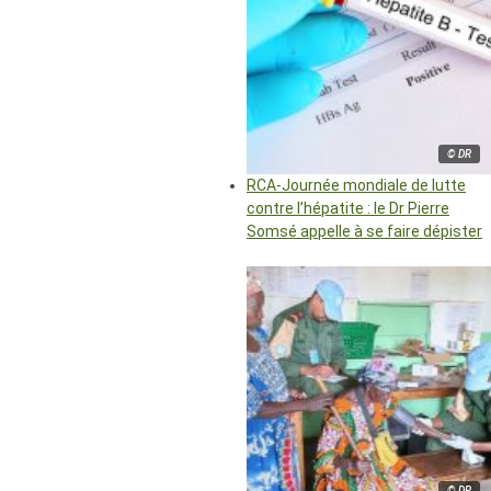
© DR
RCA-Journée mondiale de lutte
contre l’hépatite : le Dr Pierre
Somsé appelle à se faire dépister
© DR