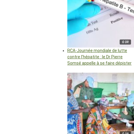
© DR
RCA-Journée mondiale de lutte
contre l’hépatite : le Dr Pierre
Somsé appelle à se faire dépister
© DR