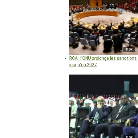
© DR
RCA : l’ONU prolonge les sanctions
jusqu’en 2027
© DR