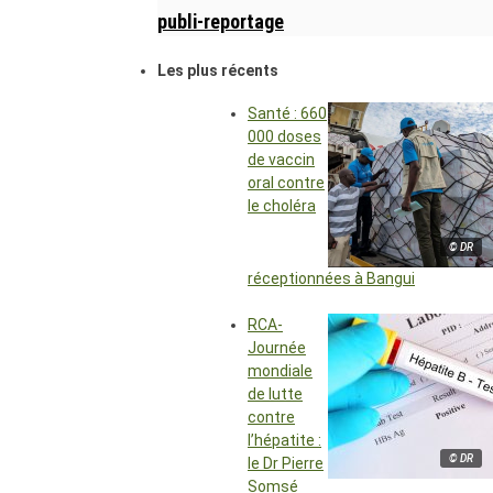
publi-reportage
Les plus récents
Santé : 660
000 doses
de vaccin
oral contre
le choléra
© DR
réceptionnées à Bangui
RCA-
Journée
mondiale
de lutte
contre
l’hépatite :
© DR
le Dr Pierre
Somsé