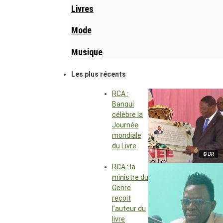
Livres
Mode
Musique
Les plus récents
RCA :
Bangui
célèbre la
Journée
mondiale
du Livre
© DR
RCA : la
ministre du
Genre
reçoit
l’auteur du
livre