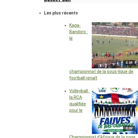
Les plus récents
Kaga-
Bandoro :
le
© DR
championnat de la sous-ligue de
football renaît
Volleyball :
la RCA
qualifiée
pour le
© DR
Championnat d’Afrique de la zone