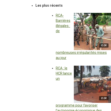
Les plus récents
RCA-
Barrières
illégales :
de
© DR
nombreuses irrégularités mises
au jour
RCA : le
HCR lance
un
© DR
programme pour favoriser
l’autonomie économique des