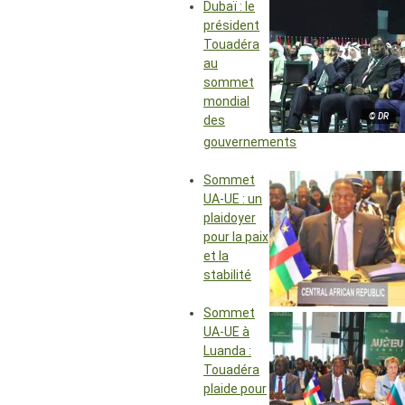
Dubaï : le
président
Touadéra
au
sommet
mondial
© DR
des
gouvernements
Sommet
UA-UE : un
plaidoyer
pour la paix
et la
stabilité
Sommet
UA-UE à
Luanda :
Touadéra
plaide pour