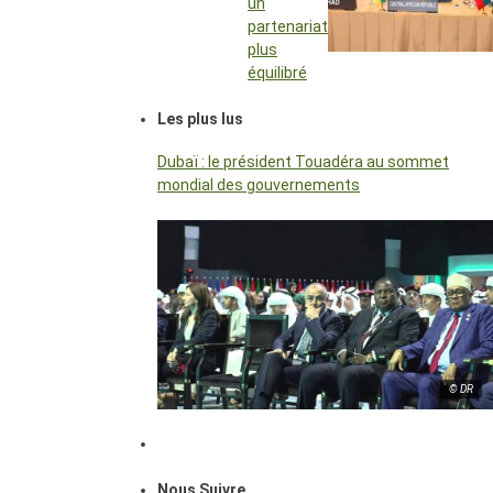
un
partenariat
plus
équilibré
Les plus lus
Dubaï : le président Touadéra au sommet
mondial des gouvernements
© DR
Nous Suivre