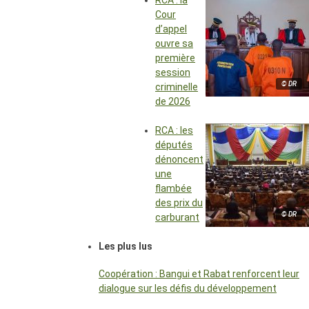
RCA : la
Cour
d’appel
ouvre sa
première
session
© DR
criminelle
de 2026
RCA : les
députés
dénoncent
une
flambée
des prix du
© DR
carburant
Les plus lus
Coopération : Bangui et Rabat renforcent leur
dialogue sur les défis du développement