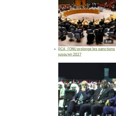
© DR
RCA : l’ONU prolonge les sanctions
jusqu’en 2027
© DR