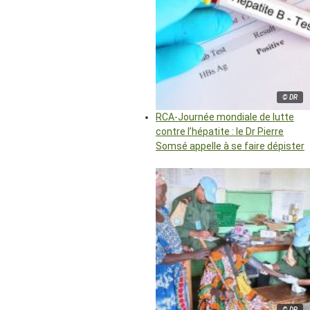
© DR
RCA-Journée mondiale de lutte
contre l’hépatite : le Dr Pierre
Somsé appelle à se faire dépister
© DR