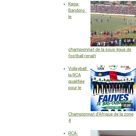
Kaga-
Bandoro :
le
© DR
championnat de la sous-ligue de
football renaît
Volleyball :
la RCA
qualifiée
pour le
© DR
Championnat d’Afrique de la zone
4
RCA-