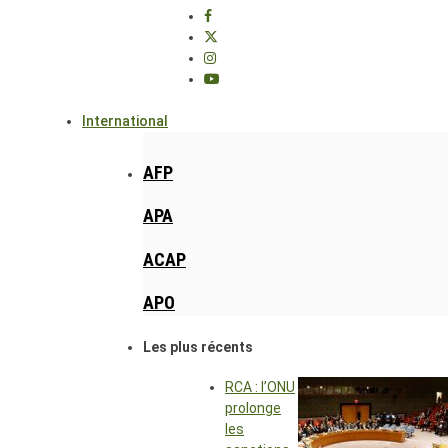
International
AFP
APA
ACAP
APO
Les plus récents
RCA : l’ONU
prolonge
les