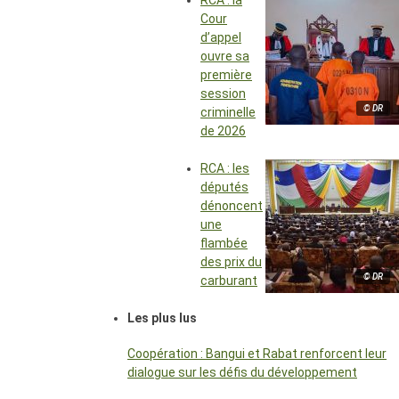
RCA : la
Cour
d’appel
ouvre sa
première
session
© DR
criminelle
de 2026
RCA : les
députés
dénoncent
une
flambée
des prix du
© DR
carburant
Les plus lus
Coopération : Bangui et Rabat renforcent leur
dialogue sur les défis du développement