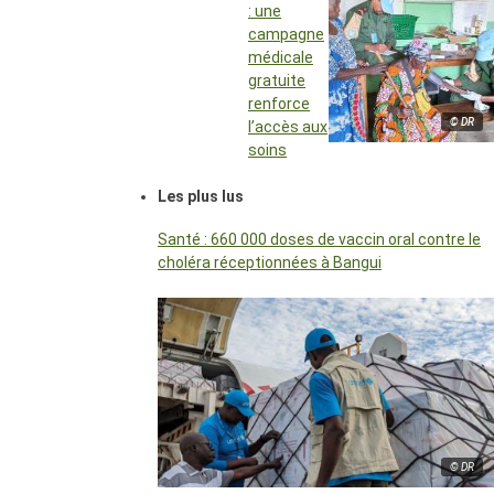
: une
campagne
médicale
gratuite
renforce
© DR
l’accès aux
soins
Les plus lus
Santé : 660 000 doses de vaccin oral contre le
choléra réceptionnées à Bangui
© DR