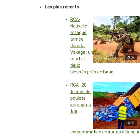
Les plus récents
RCA-
Nouvelle
attaque
armée
dans la
Vakaga : un
© DR
mort et
deux
blessés près de Birao
RCA : 28
tonnes de
poulets
impropres
à la
© DR
consommation détruites à Bangui