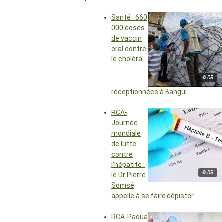
Santé : 660
000 doses
de vaccin
oral contre
le choléra
© DR
réceptionnées à Bangui
RCA-
Journée
mondiale
de lutte
contre
l’hépatite :
© DR
le Dr Pierre
Somsé
appelle à se faire dépister
RCA-Paoua