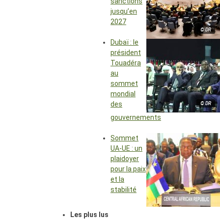
sanctions
jusqu’en
2027
© DR
Dubaï : le
président
Touadéra
au
sommet
mondial
des
© DR
gouvernements
Sommet
UA-UE : un
plaidoyer
pour la paix
et la
stabilité
Les plus lus