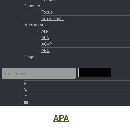
Dossiers
Focus
Grand angle
International
AFP
APA
ACAP
APO
People
International
›
APA