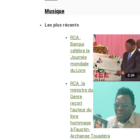
Musique
Les plus récents
RCA :
Bangui
célèbre la
Journée
mondiale
du Livre
© DR
RCA : la
ministre du
Genre
reçoit
l’auteur du
livre
hommage
à Faustin-
Archange Touadéra