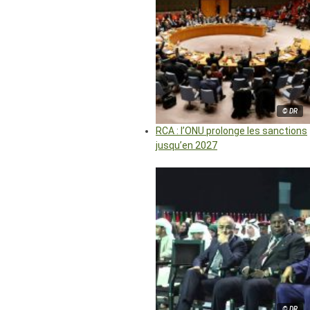
© DR
RCA : l’ONU prolonge les sanctions
jusqu’en 2027
© DR