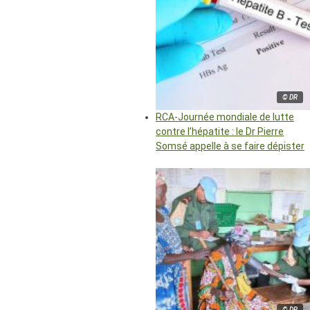
© DR
RCA-Journée mondiale de lutte
contre l’hépatite : le Dr Pierre
Somsé appelle à se faire dépister
© DR