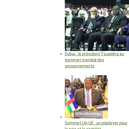
© DR
Dubaï : le président Touadéra au
sommet mondial des
gouvernements
Sommet UA-UE : un plaidoyer pour