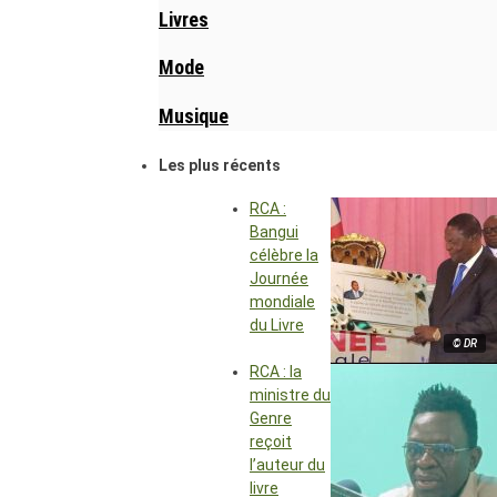
Livres
Mode
Musique
Les plus récents
RCA :
Bangui
célèbre la
Journée
mondiale
du Livre
© DR
RCA : la
ministre du
Genre
reçoit
l’auteur du
livre