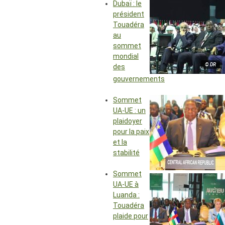
Dubaï : le
président
Touadéra
au
sommet
mondial
© DR
des
gouvernements
Sommet
UA-UE : un
plaidoyer
pour la paix
et la
stabilité
Sommet
UA-UE à
Luanda :
Touadéra
plaide pour