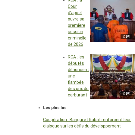
RCA : la
Cour
d’appel
ouvre sa
première
session
© DR
criminelle
de 2026
RCA : les
députés
dénoncent
une
flambée
des prix du
© DR
carburant
Les plus lus
Coopération : Bangui et Rabat renforcent leur
dialogue sur les défis du développement