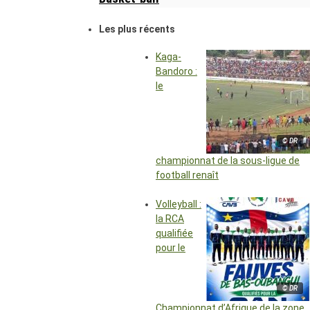
Les plus récents
Kaga-
Bandoro :
le
© DR
championnat de la sous-ligue de
football renaît
Volleyball :
la RCA
qualifiée
pour le
© DR
Championnat d’Afrique de la zone