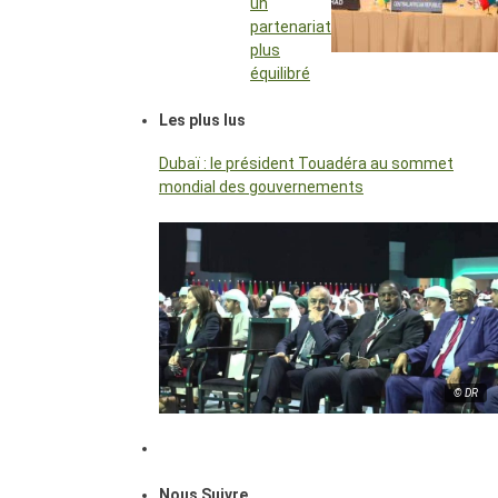
un
partenariat
plus
équilibré
Les plus lus
Dubaï : le président Touadéra au sommet
mondial des gouvernements
© DR
Nous Suivre