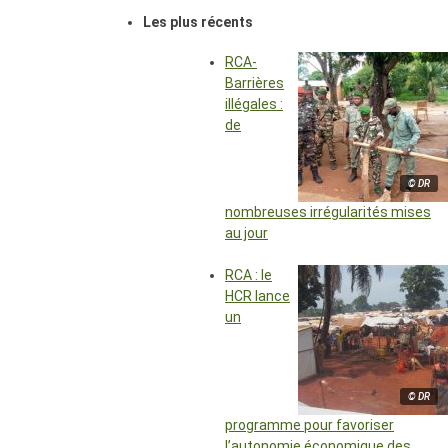
Les plus récents
RCA-
Barrières
illégales :
de
© DR
nombreuses irrégularités mises
au jour
RCA : le
HCR lance
un
© DR
programme pour favoriser
l’autonomie économique des