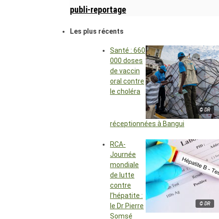
publi-reportage
Les plus récents
Santé : 660
000 doses
de vaccin
oral contre
le choléra
© DR
réceptionnées à Bangui
RCA-
Journée
mondiale
de lutte
contre
l’hépatite :
© DR
le Dr Pierre
Somsé