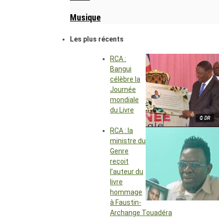
Musique
Les plus récents
RCA :
Bangui
célèbre la
Journée
mondiale
du Livre
© DR
RCA : la
ministre du
Genre
reçoit
l’auteur du
livre
hommage
à Faustin-
Archange Touadéra