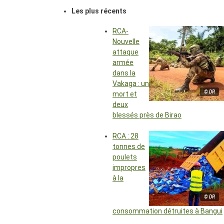
Les plus récents
RCA-
Nouvelle
attaque
armée
dans la
Vakaga : un
© DR
mort et
deux
blessés près de Birao
RCA : 28
tonnes de
poulets
impropres
à la
© DR
consommation détruites à Bangui