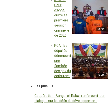
RCA : la
Cour
d’appel
ouvre sa
première
session
© DR
criminelle
de 2026
RCA : les
députés
dénoncent
une
flambée
des prix du
© DR
carburant
Les plus lus
Coopération : Bangui et Rabat renforcent leur
dialogue sur les défis du développement