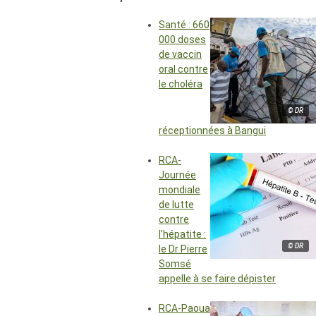
Santé : 660
000 doses
de vaccin
oral contre
le choléra
© DR
réceptionnées à Bangui
RCA-
Journée
mondiale
de lutte
contre
l’hépatite :
© DR
le Dr Pierre
Somsé
appelle à se faire dépister
RCA-Paoua