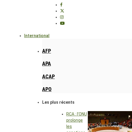
International
AFP
APA
ACAP
APO
Les plus récents
RCA : l’ONU
prolonge
les