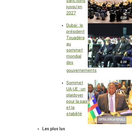
sanctions
jusqu’en
2027
© DR
Dubaï : le
président
Touadéra
au
sommet
mondial
des
© DR
gouvernements
Sommet
UA-UE : un
plaidoyer
pour la paix
et la
stabilité
Les plus lus