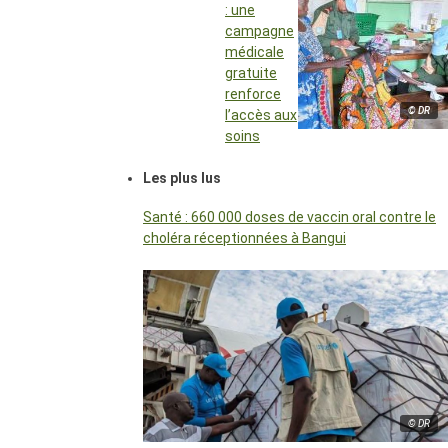
: une
campagne
médicale
gratuite
renforce
© DR
l’accès aux
soins
Les plus lus
Santé : 660 000 doses de vaccin oral contre le
choléra réceptionnées à Bangui
© DR