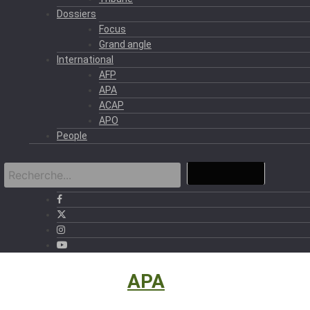
Dossiers
Focus
Grand angle
International
AFP
APA
ACAP
APO
People
International
›
APA