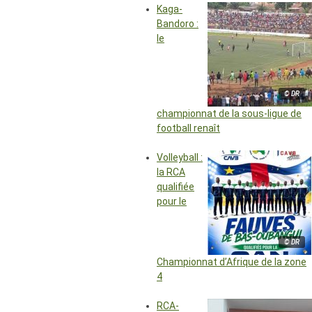
Kaga-
Bandoro :
le
© DR
championnat de la sous-ligue de
football renaît
Volleyball :
la RCA
qualifiée
pour le
© DR
Championnat d’Afrique de la zone
4
RCA-