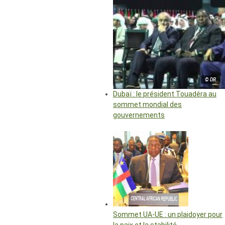
© DR
Dubaï : le président Touadéra au
sommet mondial des
gouvernements
Sommet UA-UE : un plaidoyer pour