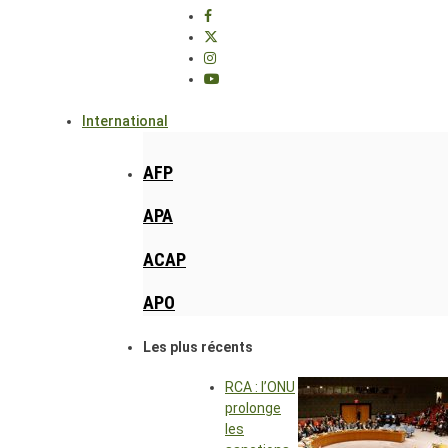
International
AFP
APA
ACAP
APO
Les plus récents
RCA : l’ONU
prolonge
les