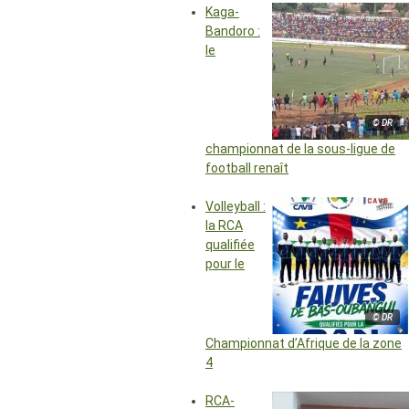
Kaga-
Bandoro :
le
© DR
championnat de la sous-ligue de
football renaît
Volleyball :
la RCA
qualifiée
pour le
© DR
Championnat d’Afrique de la zone
4
RCA-