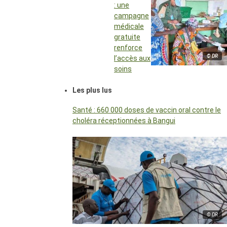
: une
campagne
médicale
gratuite
renforce
© DR
l’accès aux
soins
Les plus lus
Santé : 660 000 doses de vaccin oral contre le
choléra réceptionnées à Bangui
© DR