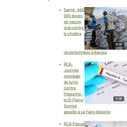
Santé : 660
000 doses
de vaccin
oral contre
le choléra
© DR
réceptionnées à Bangui
RCA-
Journée
mondiale
de lutte
contre
l’hépatite :
© DR
le Dr Pierre
Somsé
appelle à se faire dépister
RCA-Paoua