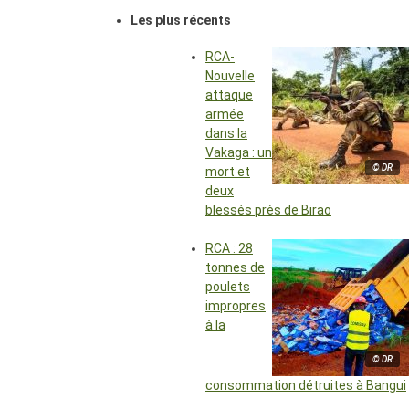
Les plus récents
RCA-
Nouvelle
attaque
armée
dans la
Vakaga : un
© DR
mort et
deux
blessés près de Birao
RCA : 28
tonnes de
poulets
impropres
à la
© DR
consommation détruites à Bangui