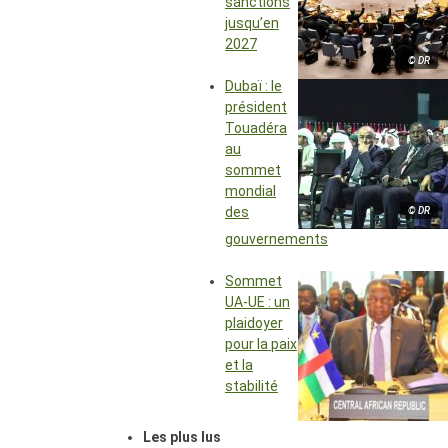
sanctions
jusqu’en
2027
© DR
Dubaï : le
président
Touadéra
au
sommet
mondial
des
© DR
gouvernements
Sommet
UA-UE : un
plaidoyer
pour la paix
et la
stabilité
Les plus lus