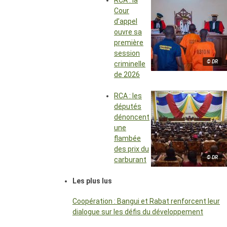
RCA : la
Cour
d’appel
ouvre sa
première
session
© DR
criminelle
de 2026
RCA : les
députés
dénoncent
une
flambée
des prix du
© DR
carburant
Les plus lus
Coopération : Bangui et Rabat renforcent leur
dialogue sur les défis du développement