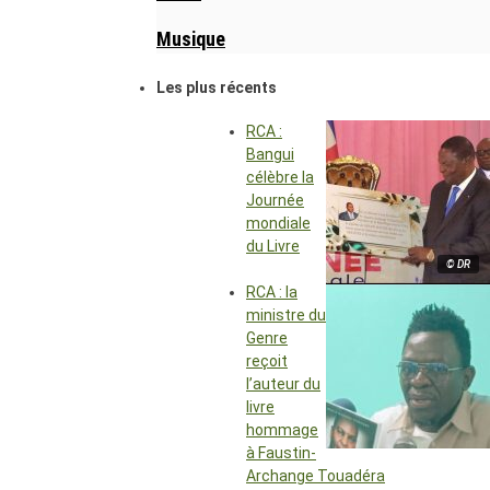
Musique
Les plus récents
RCA :
Bangui
célèbre la
Journée
mondiale
du Livre
© DR
RCA : la
ministre du
Genre
reçoit
l’auteur du
livre
hommage
à Faustin-
Archange Touadéra