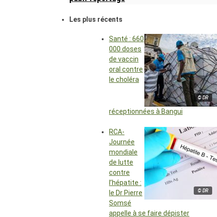
Les plus récents
Santé : 660
000 doses
de vaccin
oral contre
le choléra
© DR
réceptionnées à Bangui
RCA-
Journée
mondiale
de lutte
contre
l’hépatite :
© DR
le Dr Pierre
Somsé
appelle à se faire dépister