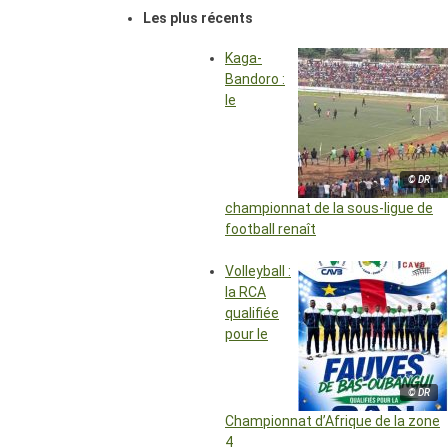
Les plus récents
Kaga-
Bandoro :
le
© DR
championnat de la sous-ligue de
football renaît
Volleyball :
la RCA
qualifiée
pour le
© DR
Championnat d’Afrique de la zone
4