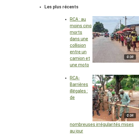
Les plus récents
RCA : au
moins cinq
morts
dans une
collision
entre un
© DR
camion et
une moto
RCA-
Barrières
illégales :
de
© DR
nombreuses irrégularités mises
au jour