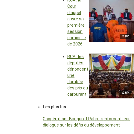
RCA : la
Cour
d’appel
ouvre sa
première
session
© DR
criminelle
de 2026
RCA : les
députés
dénoncent
une
flambée
des prix du
© DR
carburant
Les plus lus
Coopération : Bangui et Rabat renforcent leur
dialogue sur les défis du développement