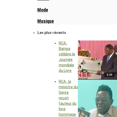
Mode
Musique
Les plus récents
RCA :
Bangui
célèbre la
Journée
mondiale
du Livre
© DR
RCA : la
ministre du
Genre
reçoit
l’auteur du
livre
hommage