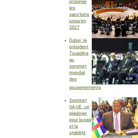
prolonge
les
sanctions
jusqu’en
2027
© DR
Dubaï : le
président
Touadéra
au
sommet
mondial
des
© DR
gouvernements
Sommet
UA-UE : un
plaidoyer
pour la paix
et la
stabilité