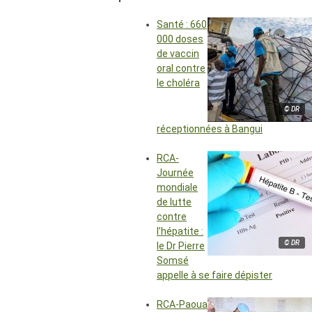
Santé : 660
000 doses
de vaccin
oral contre
le choléra
© DR
réceptionnées à Bangui
RCA-
Journée
mondiale
de lutte
contre
l’hépatite :
© DR
le Dr Pierre
Somsé
appelle à se faire dépister
RCA-Paoua