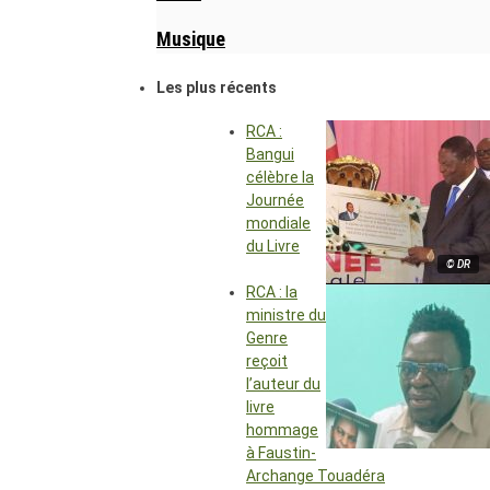
Musique
Les plus récents
RCA :
Bangui
célèbre la
Journée
mondiale
du Livre
© DR
RCA : la
ministre du
Genre
reçoit
l’auteur du
livre
hommage
à Faustin-
Archange Touadéra