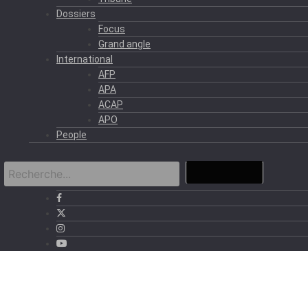
Dossiers
Focus
Grand angle
International
AFP
APA
ACAP
APO
People
›