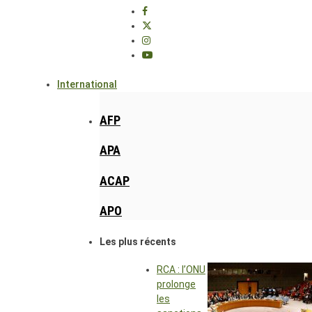
International
AFP
APA
ACAP
APO
Les plus récents
RCA : l’ONU
prolonge
les