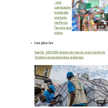
: une
campagne
médicale
gratuite
renforce
© DR
l’accès aux
soins
Les plus lus
Santé : 660 000 doses de vaccin oral contre le
choléra réceptionnées à Bangui
© DR