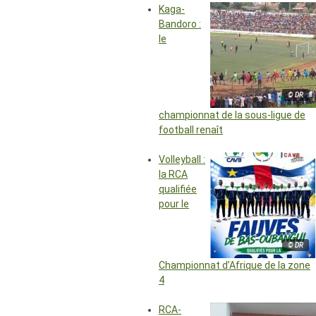
Kaga-
Bandoro :
le
© DR
championnat de la sous-ligue de
football renaît
Volleyball :
la RCA
qualifiée
pour le
© DR
Championnat d’Afrique de la zone
4
RCA-