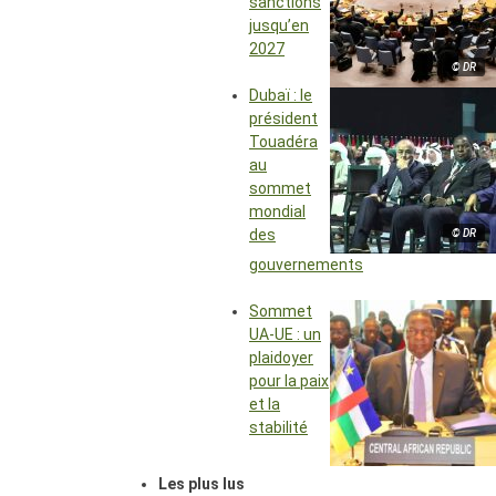
sanctions
jusqu’en
2027
© DR
Dubaï : le
président
Touadéra
au
sommet
mondial
des
© DR
gouvernements
Sommet
UA-UE : un
plaidoyer
pour la paix
et la
stabilité
Les plus lus