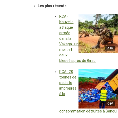
Les plus récents
RCA-
Nouvelle
attaque
armée
dans la
Vakaga : un
© DR
mort et
deux
blessés près de Birao
RCA : 28
tonnes de
poulets
impropres
à la
© DR
consommation détruites à Bangui