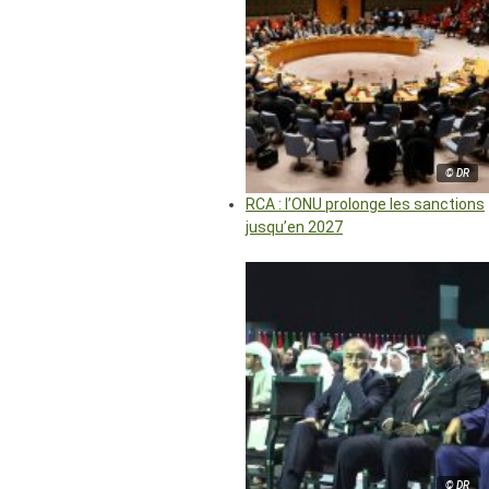
© DR
RCA : l’ONU prolonge les sanctions
jusqu’en 2027
© DR