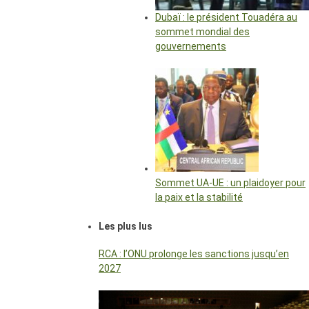
Dubaï : le président Touadéra au
sommet mondial des
gouvernements
Sommet UA-UE : un plaidoyer pour
la paix et la stabilité
Les plus lus
RCA : l’ONU prolonge les sanctions jusqu’en
2027