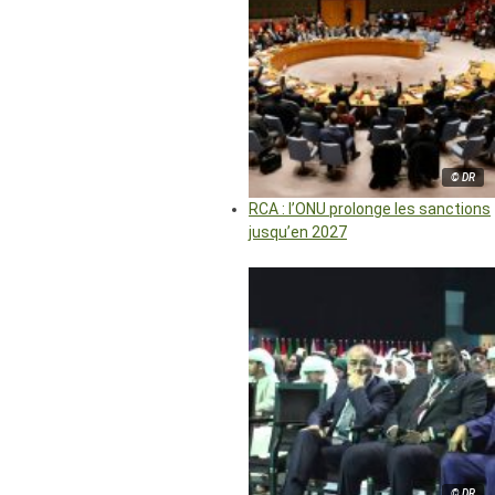
© DR
RCA : l’ONU prolonge les sanctions
jusqu’en 2027
© DR