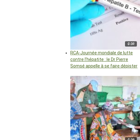
© DR
RCA-Journée mondiale de lutte
contre l’hépatite : le Dr Pierre
Somsé appelle à se faire dépister
© DR