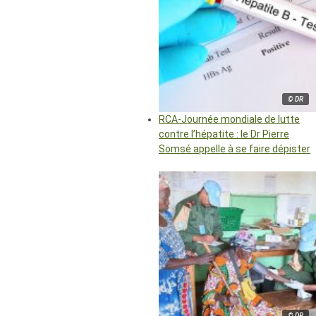
© DR
RCA-Journée mondiale de lutte
contre l’hépatite : le Dr Pierre
Somsé appelle à se faire dépister
© DR