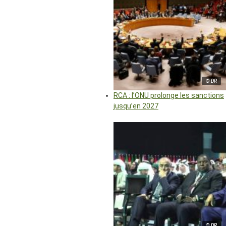
© DR
RCA : l’ONU prolonge les sanctions
jusqu’en 2027
© DR