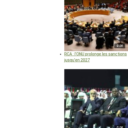
© DR
RCA : l’ONU prolonge les sanctions
jusqu’en 2027
© DR