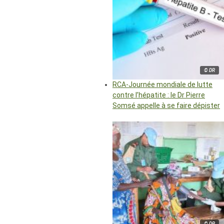
© DR
RCA-Journée mondiale de lutte
contre l’hépatite : le Dr Pierre
Somsé appelle à se faire dépister
© DR