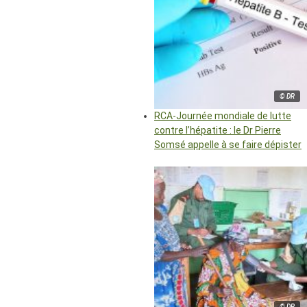
© DR
RCA-Journée mondiale de lutte
contre l’hépatite : le Dr Pierre
Somsé appelle à se faire dépister
© DR