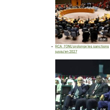
© DR
RCA : l’ONU prolonge les sanctions
jusqu’en 2027
© DR