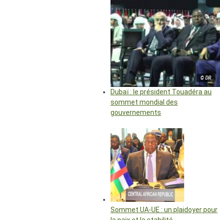
© DR
Dubaï : le président Touadéra au
sommet mondial des
gouvernements
Sommet UA-UE : un plaidoyer pour