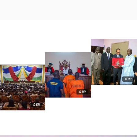
© DR
© DR
© DR