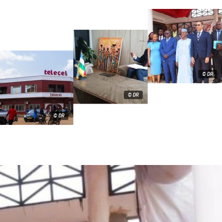
© DR
© DR
© DR