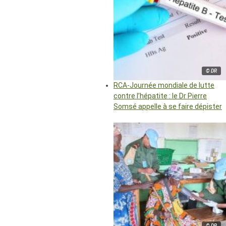
© DR
RCA-Journée mondiale de lutte
contre l’hépatite : le Dr Pierre
Somsé appelle à se faire dépister
© DR