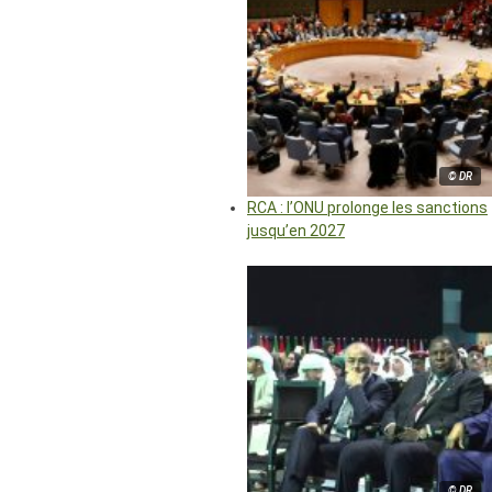
© DR
RCA : l’ONU prolonge les sanctions
jusqu’en 2027
© DR