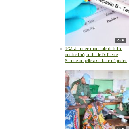
© DR
RCA-Journée mondiale de lutte
contre l’hépatite : le Dr Pierre
Somsé appelle à se faire dépister
© DR