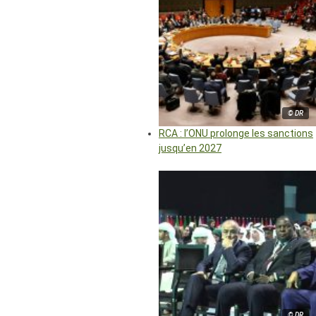
© DR
RCA : l’ONU prolonge les sanctions
jusqu’en 2027
© DR