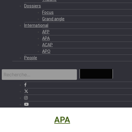
Dossiers
Focus
Grand angle
International
AFP
APA
ACAP
APO
People
International
›
APA