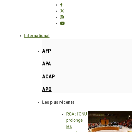
International
AFP
APA
ACAP
APO
Les plus récents
RCA : l’ONU
prolonge
les