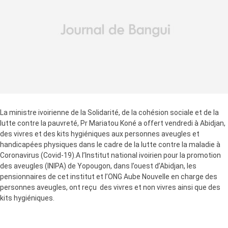
La ministre ivoirienne de la Solidarité, de la cohésion sociale et de la
lutte contre la pauvreté, Pr Mariatou Koné a offert vendredi à Abidjan,
des vivres et des kits hygiéniques aux personnes aveugles et
handicapées physiques dans le cadre de la lutte contre la maladie à
Coronavirus (Covid-19).A l’Institut national ivoirien pour la promotion
des aveugles (INIPA) de Yopougon, dans l’ouest d’Abidjan, les
pensionnaires de cet institut et l’ONG Aube Nouvelle en charge des
personnes aveugles, ont reçu des vivres et non vivres ainsi que des
kits hygiéniques.
Le directeur de l’INIPA, Pokou Komenan et le président de l’ONG Aube