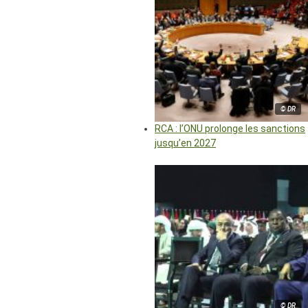
© DR
RCA : l’ONU prolonge les sanctions
jusqu’en 2027
© DR