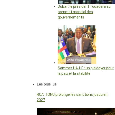
Dubaï : le président Touadéra au
sommet mondial des
gouvernements
Sommet UA-UE : un plaidoyer pour
la paix et la stabilité
Les plus lus
RCA : l’ONU prolonge les sanctions jusqu’en
2027