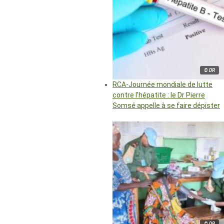
© DR
RCA-Journée mondiale de lutte
contre l’hépatite : le Dr Pierre
Somsé appelle à se faire dépister
© DR