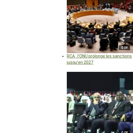
© DR
RCA : l’ONU prolonge les sanctions
jusqu’en 2027
© DR