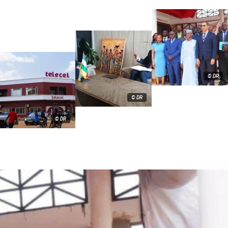
© DR
© DR
© DR