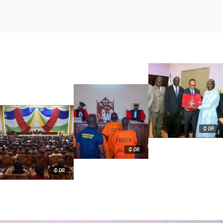
© DR
© DR
© DR