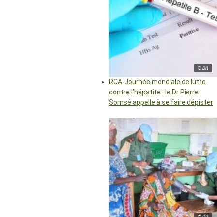
© DR
RCA-Journée mondiale de lutte
contre l’hépatite : le Dr Pierre
Somsé appelle à se faire dépister
© DR