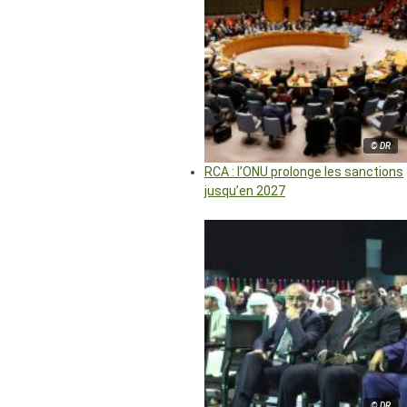
© DR
RCA : l’ONU prolonge les sanctions
jusqu’en 2027
© DR