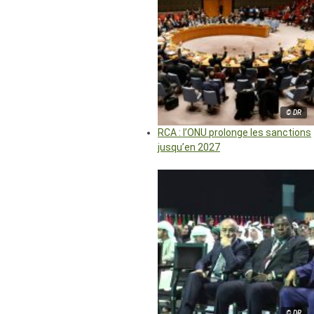
© DR
RCA : l’ONU prolonge les sanctions
jusqu’en 2027
© DR