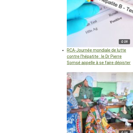
© DR
RCA-Journée mondiale de lutte
contre l’hépatite : le Dr Pierre
Somsé appelle à se faire dépister
© DR