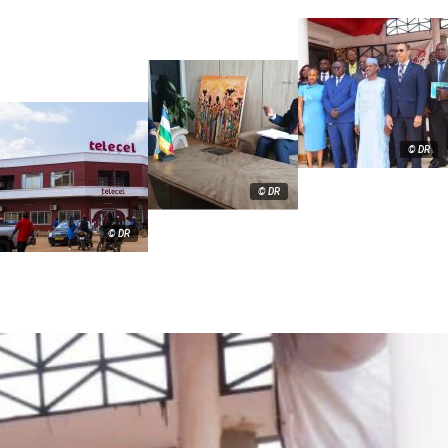
© DR
© DR
© DR