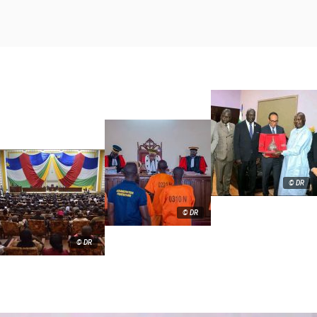
© DR
© DR
© DR